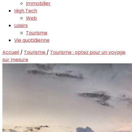
Immobilier
High Tech
Web
Loisirs
Tourisme
Vie quotidienne
Accueil
/
Tourisme
/
Tourisme : optez pour un voyage
sur mesure