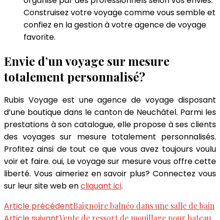
organisé par des professionnels selon vos envies.
Construisez votre voyage comme vous semble et
confiez en la gestion à votre agence de voyage
favorite.
Envie d’un voyage sur mesure
totalement personnalisé?
Rubis Voyage est une agence de voyage disposant
d’une boutique dans le canton de Neuchâtel. Parmi les
prestations à son catalogue, elle propose à ses clients
des voyages sur mesure totalement personnalisés.
Profitez ainsi de tout ce que vous avez toujours voulu
voir et faire. oui, Le voyage sur mesure vous offre cette
liberté. Vous aimeriez en savoir plus? Connectez vous
sur leur site web en
cliquant ici
.
Navigation
Article précédent
Baignoire balnéo dans une salle de bain
Article suivant
Vente de ressort de mouillage pour bateau