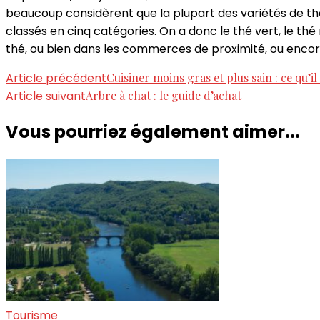
beaucoup considèrent que la plupart des variétés de th
classés en cinq catégories. On a donc le thé vert, le thé
thé, ou bien dans les commerces de proximité, ou enco
Navigation
Article précédent
Cuisiner moins gras et plus sain : ce qu’il
Article suivant
Arbre à chat : le guide d’achat
d'article
Vous pourriez également aimer...
Tourisme