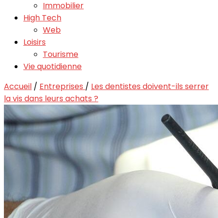
Immobilier
High Tech
Web
Loisirs
Tourisme
Vie quotidienne
Accueil
/
Entreprises
/
Les dentistes doivent-ils serrer
la vis dans leurs achats ?